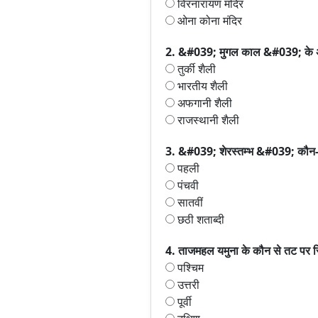
विरनारायण मंदिर
ओना कोना मंदिर
2. &#039; मुगल काल &#039; के अधि
तुर्की शैली
भारतीय शैली
अफगानी शैली
राजस्थानी शैली
3. &#039; शेरस्तम्भ &#039; कौन-सी
पहली
पंचवी
सातवीं
छठी शताब्दी
4. ताजमहल यमुना के कौन से तट पर स्थ
पश्चिम
उत्तरी
पूर्वी