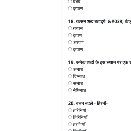
वैभव
कृपाण
18. तत्सम शब्द बताइये- &#039; कं
तरपन
कृपण
अरपण
कृपाण
19. अनेक शब्दों के इस स्थान पर एक श
अनाथ
दिग्नाथ
सनाथ
नेमिनाथ
20. वचन बदले - हिरनी-
हरिनियां
हिरिनियॉं
हरणियॉं