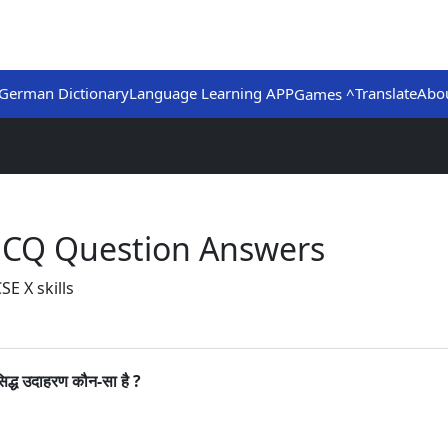
German Dictionary
Language Learning APP
Translate
Abo
Games ^
 MCQ Question Answers
E X skills
सिद्ध उदाहरण कौन-सा है ?