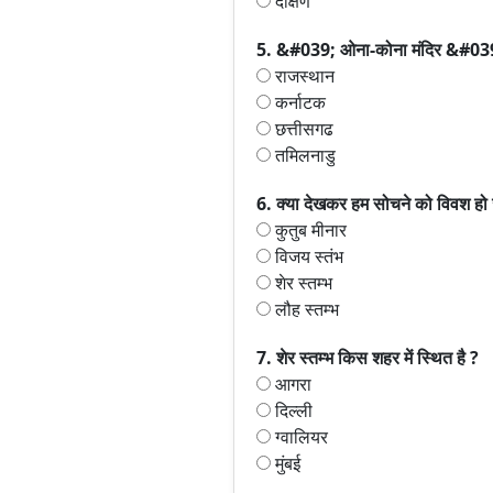
दक्षिण
5. &#039; ओना-कोना मंदिर &#039; क
राजस्थान
कर्नाटक
छत्तीसगढ
तमिलनाडु
6. क्या देखकर हम सोचने को विवश हो ज
कुतुब मीनार
विजय स्तंभ
शेर स्तम्भ
लौह स्तम्भ
7. शेर स्तम्भ किस शहर में स्थित है ?
आगरा
दिल्ली
ग्वालियर
मुंबई