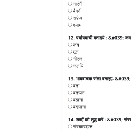
नारंगी
बैगनी
सफ़ेद
श्याम
12. पर्यायवाची बताइये : &#039; कम
कंद
मूल
नीरज
जलधि
13. भाववाचक संज्ञा बनाइए- &#039
बड़ा
बड़प्पन
बढ़ाना
बदलाना
14. शब्दों को शुद्ध करें : &#039; संस
संस्कारव्रत