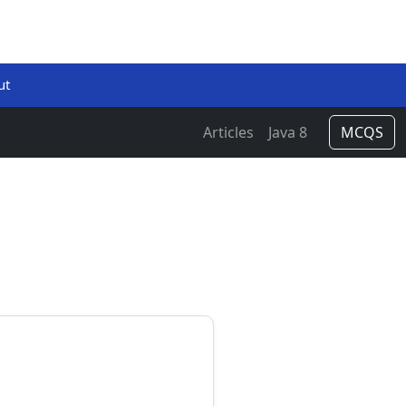
ut
Articles
Java 8
MCQS