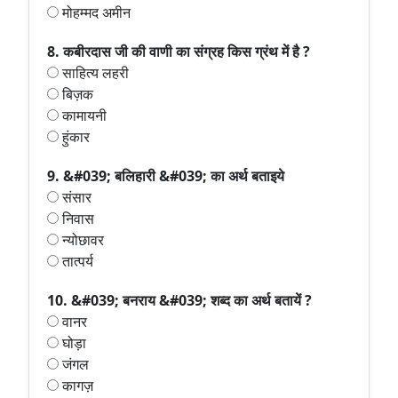
मोहम्मद अमीन
8. कबीरदास जी की वाणी का संग्रह किस ग्रंथ में है ?
साहित्य लहरी
बिज़क
कामायनी
हुंकार
9. &#039; बलिहारी &#039; का अर्थ बताइये
संसार
निवास
न्योछावर
तात्पर्य
10. &#039; बनराय &#039; शब्द का अर्थ बतायें ?
वानर
घोड़ा
जंगल
कागज़